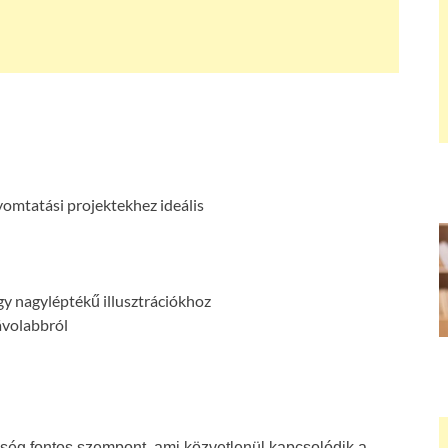
yomtatási projektekhez ideális
gy nagyléptékű illusztrációkhoz
ávolabbról
ség fontos szempont, ami közvetlenül kapcsolódik a