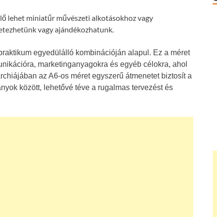
ő lehet miniatűr művészeti alkotásokhoz vagy
etezhetünk vagy ajándékozhatunk.
praktikum egyedülálló kombinációján alapul. Ez a méret
nikációra, marketinganyagokra és egyéb célokra, ahol
rarchiájában az A6-os méret egyszerű átmenetet biztosít a
ok között, lehetővé téve a rugalmas tervezést és