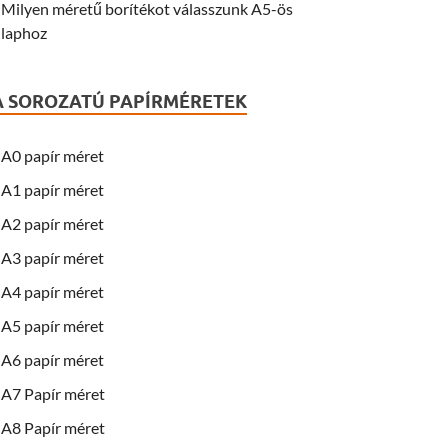
Milyen méretű borítékot válasszunk A5-ös
laphoz
A SOROZATÚ PAPÍRMÉRETEK
A0 papír méret
A1 papír méret
A2 papír méret
A3 papír méret
A4 papír méret
A5 papír méret
A6 papír méret
A7 Papír méret
A8 Papír méret