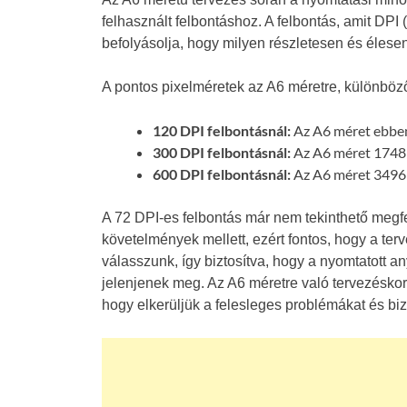
felhasznált felbontáshoz. A felbontás, amit DPI 
befolyásolja, hogy milyen részletesen és éles
A pontos pixelméretek az A6 méretre, különböző
120 DPI felbontásnál:
Az A6 méret ebben 
300 DPI felbontásnál:
Az A6 méret 1748 
600 DPI felbontásnál:
Az A6 méret 3496 
A 72 DPI-es felbontás már nem tekinthető megf
követelmények mellett, ezért fontos, hogy a ter
válasszunk, így biztosítva, hogy a nyomtatott 
jelenjenek meg. Az A6 méretre való tervezéskor
hogy elkerüljük a felesleges problémákat és biz