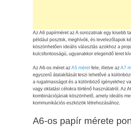
Az A6 papírméret az A sorozatnak egy kisebb t
például posztok, meghívók, és levelezőlapok k
köszönhetően ideális választás azokhoz a proj
kulcsfontosságú, ugyanakkor elegendő teret kí
Az A6-os méret az
A5 méret
fele, illetve az
A7 m
egyszerű átalakítását teszi lehetővé a különböző
a rugalmasságot és a különböző igényekhez val
vagy oktatási célokra történő használatról. Az
kombinációjának köszönhető, amely ideális me
kommunikációs eszközök létrehozásához.
A6-os papír mérete po