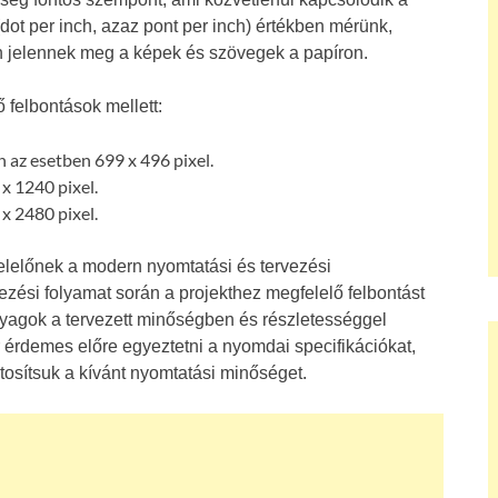
(dot per inch, azaz pont per inch) értékben mérünk,
en jelennek meg a képek és szövegek a papíron.
 felbontások mellett:
az esetben 699 x 496 pixel.
x 1240 pixel.
x 2480 pixel.
elelőnek a modern nyomtatási és tervezési
vezési folyamat során a projekthez megfelelő felbontást
anyagok a tervezett minőségben és részletességgel
 érdemes előre egyeztetni a nyomdai specifikációkat,
tosítsuk a kívánt nyomtatási minőséget.