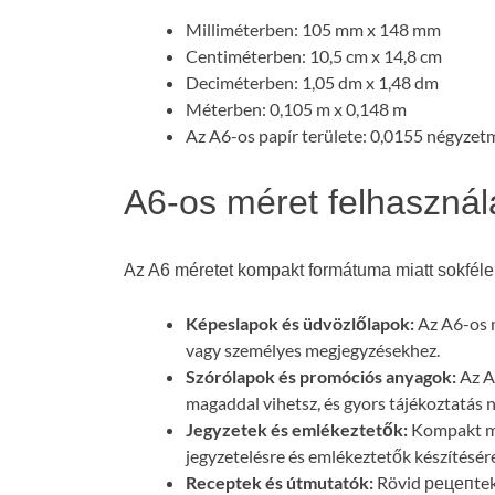
Milliméterben: 105 mm x 148 mm
Centiméterben: 10,5 cm x 14,8 cm
Deciméterben: 1,05 dm x 1,48 dm
Méterben: 0,105 m x 0,148 m
Az A6-os papír területe: 0,0155 négyzet
A6-os méret felhasználá
Az A6 méretet kompakt formátuma miatt sokféle 
Képeslapok és üdvözlőlapok:
Az A6-os m
vagy személyes megjegyzésekhez.
Szórólapok és promóciós anyagok:
Az A
magaddal vihetsz, és gyors tájékoztatás 
Jegyzetek és emlékeztetők:
Kompakt mé
jegyzetelésre és emlékeztetők készítésér
Receptek és útmutatók:
Rövid рецепtek 