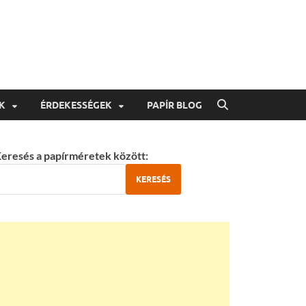
K
ÉRDEKESSÉGEK
PAPÍR BLOG
eresés a papírméretek között:
KERESÉS