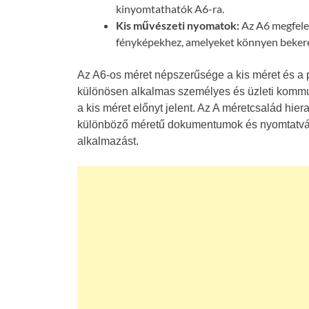
kinyomtathatók A6-ra.
Kis művészeti nyomatok:
Az A6 megfelel
fényképekhez, amelyeket könnyen beker
Az A6-os méret népszerűsége a kis méret és a 
különösen alkalmas személyes és üzleti kommu
a kis méret előnyt jelent. Az A méretcsalád hie
különböző méretű dokumentumok és nyomtatvány
alkalmazást.