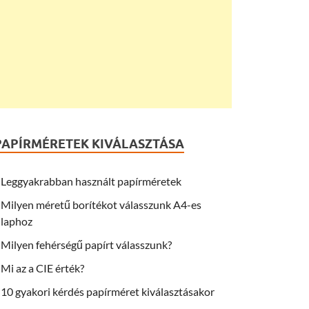
PAPÍRMÉRETEK KIVÁLASZTÁSA
Leggyakrabban használt papírméretek
Milyen méretű borítékot válasszunk A4-es
laphoz
Milyen fehérségű papírt válasszunk?
Mi az a CIE érték?
10 gyakori kérdés papírméret kiválasztásakor