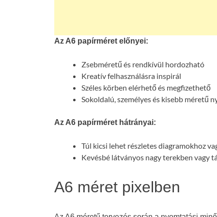
Az A6 papírméret előnyei:
Zsebméretű és rendkívül hordozható
Kreatív felhasználásra inspirál
Széles körben elérhető és megfizethető
Sokoldalú, személyes és kisebb méretű n
Az A6 papírméret hátrányai:
Túl kicsi lehet részletes diagramokhoz va
Kevésbé látványos nagy terekben vagy t
A6 méret pixelben
Az A6 méretű tervezés során a nyomtatási minő