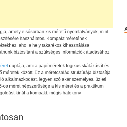
agja, amely elsősorban kis méretű nyomtatványok, mint
észítésére használatos. Kompakt méretének
ektekhez, ahol a hely takarékos kihasználása
vánunk biztosítani a szükséges információk átadásához.
éret
duplája, ami a papírméretek logikus skálázását és
 méretek között. Ez a méretcsalád struktúrája biztosítja
ó alkalmazkodást, legyen szó akár személyes, üzleti
 A6-os méret népszerűsége a kis méret és a praktikum
goldást kínál a kompakt, mégis hatékony
ntosan