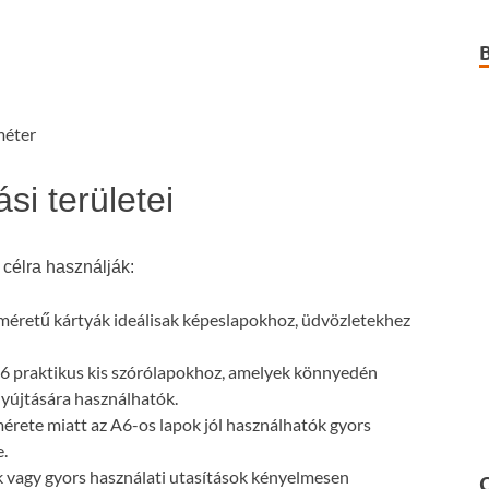
méter
si területei
célra használják:
éretű kártyák ideálisak képeslapokhoz, üdvözletekhez
6 praktikus kis szórólapokhoz, amelyek könnyedén
nyújtására használhatók.
rete miatt az A6-os lapok jól használhatók gyors
e.
vagy gyors használati utasítások kényelmesen