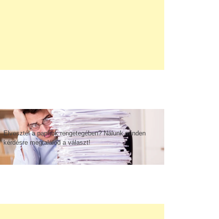
Elvesztél a papírok rengetegében? Nálunk minden
kérdésre megtalálod a választ!