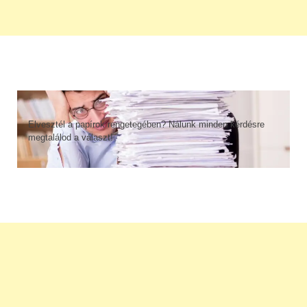
Elvesztél a papírok rengetegében? Nálunk minden kérdésre
megtalálod a választ!