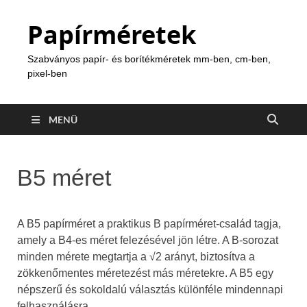
Papírméretek
Szabványos papír- és borítékméretek mm-ben, cm-ben,
pixel-ben
MENÜ
B5 méret
A B5 papírméret a praktikus B papírméret-család tagja,
amely a B4-es méret felezésével jön létre. A B-sorozat
minden mérete megtartja a √2​ arányt, biztosítva a
zökkenőmentes méretezést más méretekre. A B5 egy
népszerű és sokoldalú választás különféle mindennapi
felhasználásra.