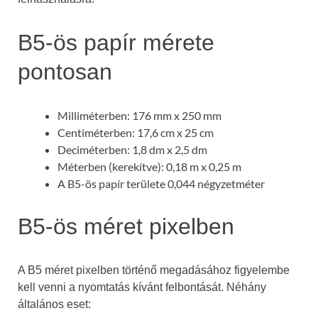
B5-ös papír mérete
pontosan
Milliméterben: 176 mm x 250 mm
Centiméterben: 17,6 cm x 25 cm
Deciméterben: 1,8 dm x 2,5 dm
Méterben (kerekítve): 0,18 m x 0,25 m
A B5-ös papír területe 0,044 négyzetméter
B5-ös méret pixelben
A B5 méret pixelben történő megadásához figyelembe
kell venni a nyomtatás kívánt felbontását. Néhány
általános eset: