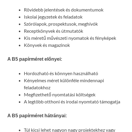
Rövidebb jelentések és dokumentumok
Iskolai jegyzetek és feladatok
Szórólapok, prospektusok, meghívók
Receptkönyvek és útmutatók
Kis méretű művészeti nyomatok és fényképek
Könyvek és magazinok
A B5 papírméret előnyei:
Hordozható és könnyen használható
Kényelmes méret különféle mindennapi
feladatokhoz
Megfizethető nyomtatási költségek
A legtöbb otthoni és irodai nyomtató támogatja
A B5 papírméret hátrányai:
Túl kicsi lehet nagyon nagy projektekhez vagy