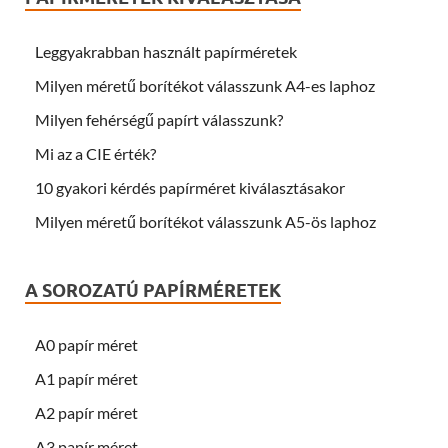
Leggyakrabban használt papírméretek
Milyen méretű borítékot válasszunk A4-es laphoz
Milyen fehérségű papírt válasszunk?
Mi az a CIE érték?
10 gyakori kérdés papírméret kiválasztásakor
Milyen méretű borítékot válasszunk A5-ös laphoz
A SOROZATÚ PAPÍRMÉRETEK
A0 papír méret
A1 papír méret
A2 papír méret
A3 papír méret