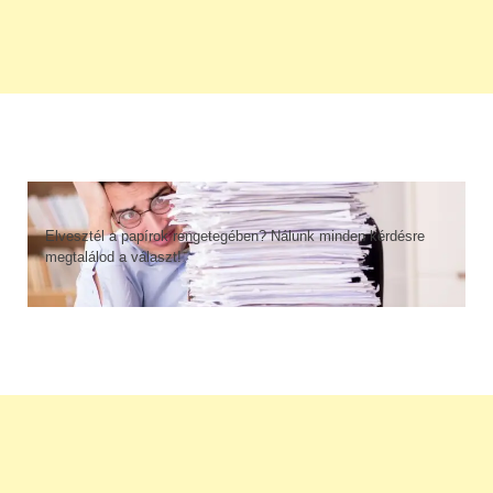
Elvesztél a papírok rengetegében? Nálunk minden kérdésre
megtalálod a választ!