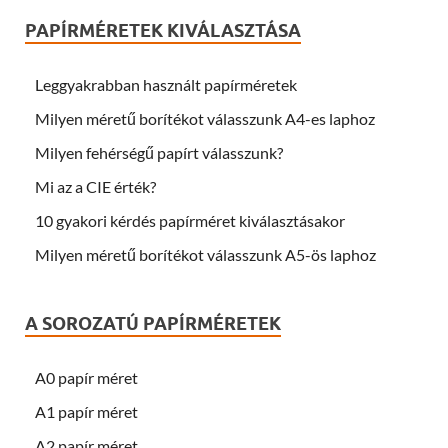
PAPÍRMÉRETEK KIVÁLASZTÁSA
Leggyakrabban használt papírméretek
Milyen méretű borítékot válasszunk A4-es laphoz
Milyen fehérségű papírt válasszunk?
Mi az a CIE érték?
10 gyakori kérdés papírméret kiválasztásakor
Milyen méretű borítékot válasszunk A5-ös laphoz
A SOROZATÚ PAPÍRMÉRETEK
A0 papír méret
A1 papír méret
A2 papír méret