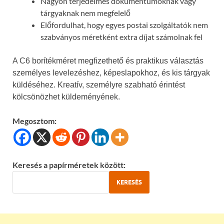
Nagyon terjedelmes dokumentumoknak vagy
tárgyaknak nem megfelelő
Előfordulhat, hogy egyes postai szolgáltatók nem
szabványos méretként extra díjat számolnak fel
A C6 borítékméret megfizethető és praktikus választás
személyes levelezéshez, képeslapokhoz, és kis tárgyak
küldéséhez. Kreatív, személyre szabható érintést
kölcsönözhet küldeményének.
Megosztom:
Keresés a papírméretek között:
KERESÉS