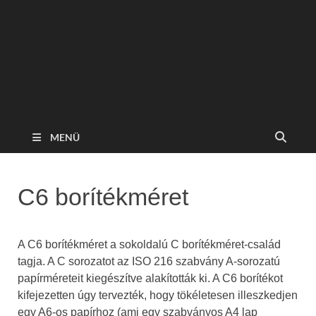
MENÜ
C6 borítékméret
A C6 borítékméret a sokoldalú C borítékméret-család
tagja. A C sorozatot az ISO 216 szabvány A-sorozatú
papírméreteit kiegészítve alakították ki. A C6 borítékot
kifejezetten úgy tervezték, hogy tökéletesen illeszkedjen
egy A6-os papírhoz (ami egy szabványos A4 lap