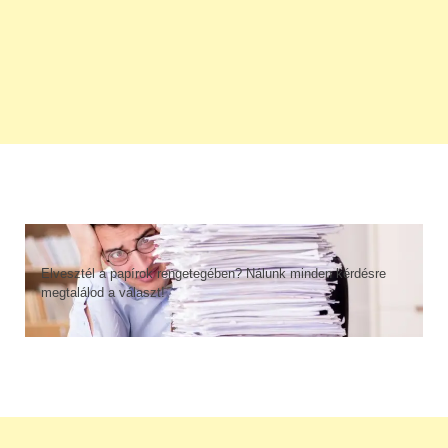
Elvesztél a papírok rengetegében? Nálunk minden kérdésre
megtalálod a választ!