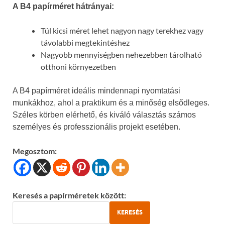
A B4 papírméret hátrányai:
Túl kicsi méret lehet nagyon nagy terekhez vagy
távolabbi megtekintéshez
Nagyobb mennyiségben nehezebben tárolható
otthoni környezetben
A B4 papírméret ideális mindennapi nyomtatási
munkákhoz, ahol a praktikum és a minőség elsődleges.
Széles körben elérhető, és kiváló választás számos
személyes és professzionális projekt esetében.
Megosztom:
Keresés a papírméretek között:
KERESÉS