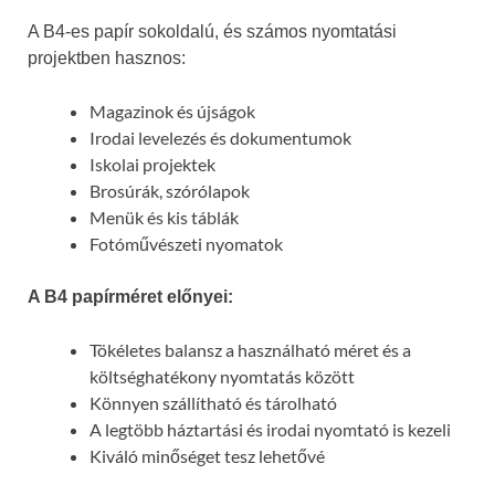
A B4-es papír sokoldalú, és számos nyomtatási
projektben hasznos:
Magazinok és újságok
Irodai levelezés és dokumentumok
Iskolai projektek
Brosúrák, szórólapok
Menük és kis táblák
Fotóművészeti nyomatok
A B4 papírméret előnyei:
Tökéletes balansz a használható méret és a
költséghatékony nyomtatás között
Könnyen szállítható és tárolható
A legtöbb háztartási és irodai nyomtató is kezeli
Kiváló minőséget tesz lehetővé