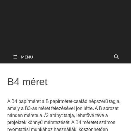
MENÜ
B4 méret
A B4 papírméret a B papírméret-család népszerű tagja,
amely a B3-as méret felezésével jön létre. A B sorozat
minden mérete a √2 arányt tartja, lehetővé téve a
projektek könnyű méretezését. A B4 méretet számos
nyomtatási munkához használják, köszönhetően