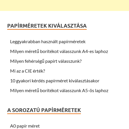
PAPÍRMÉRETEK KIVÁLASZTÁSA
Leggyakrabban használt papírméretek
Milyen méretű borítékot válasszunk A4-es laphoz
Milyen fehérségű papírt válasszunk?
Mi az a CIE érték?
10 gyakori kérdés papírméret kiválasztásakor
Milyen méretű borítékot válasszunk A5-ös laphoz
A SOROZATÚ PAPÍRMÉRETEK
A0 papír méret