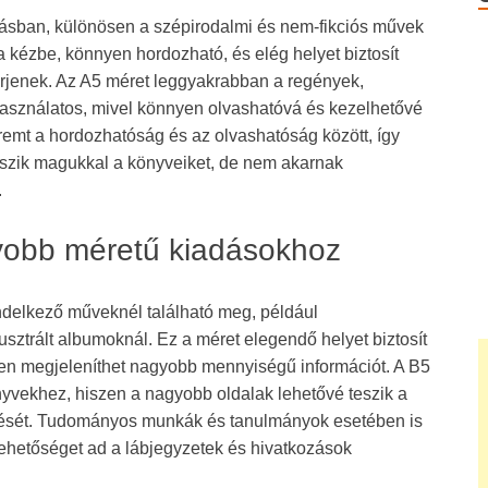
dásban, különösen a szépirodalmi és nem-fikciós művek
 kézbe, könnyen hordozható, és elég helyet biztosít
férjenek. Az A5 méret leggyakrabban a regények,
használatos, mivel könnyen olvashatóvá és kezelhetővé
eremt a hordozhatóság és az olvashatóság között, így
viszik magukkal a könyveiket, de nem akarnak
.
yobb méretű kiadásokhoz
ndelkező műveknél található meg, például
ztrált albumoknál. Ez a méret elegendő helyet biztosít
en megjeleníthet nagyobb mennyiségű információt. A B5
nyvekhez, hiszen a nagyobb oldalak lehetővé teszik a
zését. Tudományos munkák és tanulmányok esetében is
lehetőséget ad a lábjegyzetek és hivatkozások