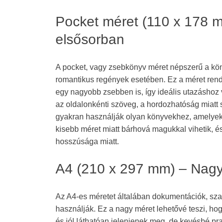
Pocket méret (110 x 178 
elsősorban
A pocket, vagy zsebkönyv méret népszerű a kö
romantikus regények esetében. Ez a méret rendk
egy nagyobb zsebben is, így ideális utazáshoz
az oldalonkénti szöveg, a hordozhatóság miatt 
gyakran használják olyan könyvekhez, amelyeke
kisebb méret miatt bárhová magukkal vihetik, 
hosszúsága miatt.
A4 (210 x 297 mm) – Nag
Az A4-es méretet általában dokumentációk, sz
használják. Ez a nagy méret lehetővé teszi, hog
és jól láthatóan jelenjenek meg, de kevésbé p