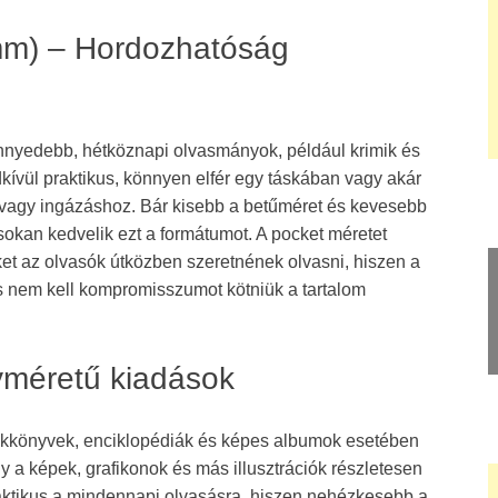
mm) – Hordozhatóság
nnyedebb, hétköznapi olvasmányok, például krimik és
ívül praktikus, könnyen elfér egy táskában vagy akár
 vagy ingázáshoz. Bár kisebb a betűméret és kevesebb
sokan kedvelik ezt a formátumot. A pocket méretet
t az olvasók útközben szeretnének olvasni, hiszen a
és nem kell kompromisszumot kötniük a tartalom
yméretű kiadások
akkönyvek, enciklopédiák és képes albumok esetében
y a képek, grafikonok és más illusztrációk részletesen
raktikus a mindennapi olvasásra, hiszen nehézkesebb a