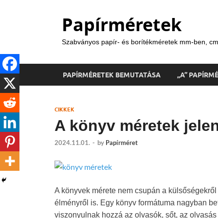
Papírméretek
Szabványos papír- és borítékméretek mm-ben, cm
PAPÍRMÉRETEK BEMUTATÁSA
„A” PAPÍRM
CIKKEK
A könyv méretek jele
2024.11.01.
-
by
Papírméret
A könyvek mérete nem csupán a külsőségekről s
élményről is. Egy könyv formátuma nagyban bef
viszonyulnak hozzá az olvasók, sőt, az olvasás