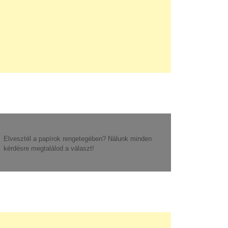
Elvesztél a papírok rengetegében? Nálunk minden
kérdésre megtalálod a választ!