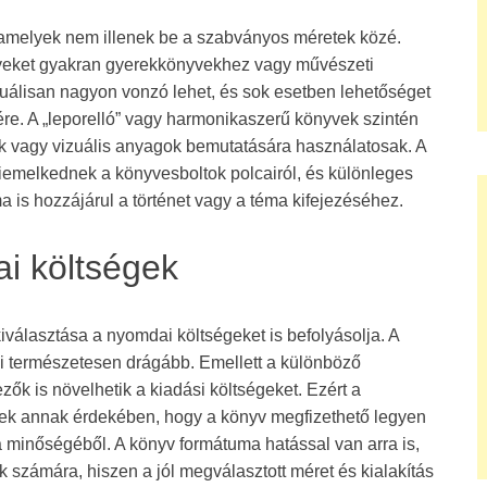
amelyek nem illenek be a szabványos méretek közé.
lyeket gyakran gyerekkönyvekhez vagy művészeti
uálisan nagyon vonzó lehet, és sok esetben lehetőséget
re. A „leporelló” vagy harmonikaszerű könyvek szintén
k vagy vizuális anyagok bemutatására használatosak. A
melkednek a könyvesboltok polcairól, és különleges
 is hozzájárul a történet vagy a téma kifejezéséhez.
i költségek
választása a nyomdai költségeket is befolyásolja. A
 természetesen drágább. Emellett a különböző
zők is növelhetik a kiadási költségeket. Ezért a
k annak érdekében, hogy a könyv megfizethető legyen
 minőségéből. A könyv formátuma hatással van arra is,
 számára, hiszen a jól megválasztott méret és kialakítás