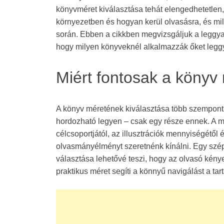
könyvméret kiválasztása tehát elengedhetetlen
környezetben és hogyan kerül olvasásra, és mi
során. Ebben a cikkben megvizsgáljuk a leggyak
hogy milyen könyveknél alkalmazzák őket legg
Miért fontosak a könyv
A könyv méretének kiválasztása több szempontb
hordozható legyen – csak egy része ennek. A m
célcsoportjától, az illusztrációk mennyiségétől é
olvasmányélményt szeretnénk kínálni. Egy szép
választása lehetővé teszi, hogy az olvasó kény
praktikus méret segíti a könnyű navigálást a tar