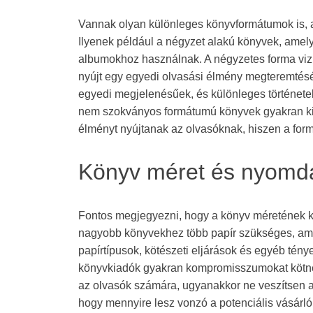
Vannak olyan különleges könyvformátumok is, 
Ilyenek például a négyzet alakú könyvek, ame
albumokhoz használnak. A négyzetes forma viz
nyújt egy egyedi olvasási élmény megteremtésé
egyedi megjelenésűek, és különleges története
nem szokványos formátumú könyvek gyakran kie
élményt nyújtanak az olvasóknak, hiszen a forma
Könyv méret és nyomda
Fontos megjegyezni, hogy a könyv méretének ki
nagyobb könyvekhez több papír szükséges, ami
papírtípusok, kötészeti eljárások és egyéb ténye
könyvkiadók gyakran kompromisszumokat kötne
az olvasók számára, ugyanakkor ne veszítsen a
hogy mennyire lesz vonzó a potenciális vásárlók