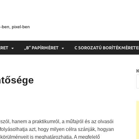
-ben, pixel-ben
ÉRET
„B” PAPÍRMÉRET
C SOROZATÚ BORÍTÉKMÉRETE
K
ntősége
zól, hanem a praktikumról, a műfajról és az olvasói
olyásolhatja azt, hogy milyen célra szánják, hogyan
 körülményeit is meghatározhatja. A megfelelő