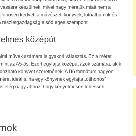
lvasásra készülnek, mivel nagy méretük miatt nem a
ülönösen kedvelt a művészeti könyvek, fotóalbumok és
 a részletgazdagság elsődleges szempont.
yelmes középút
almi művek számára is gyakori választás. Ez a méret
mint az A5-ös. Ezért egyfajta középút azok számára, akik
dozható könyvet szeretnének. A B6 formátum nagyon
 méret ideális, ha egy könyvnek egyfajta „otthonos”
égis elég nagy ahhoz, hogy kényelmesen lehessen
umok