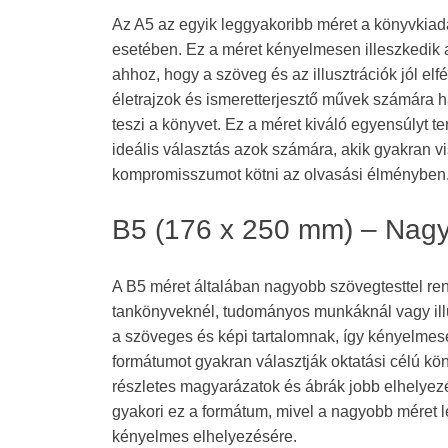
Az A5 az egyik leggyakoribb méret a könyvkia
esetében. Ez a méret kényelmesen illeszkedik a
ahhoz, hogy a szöveg és az illusztrációk jól el
életrajzok és ismeretterjesztő művek számára 
teszi a könyvet. Ez a méret kiváló egyensúlyt t
ideális választás azok számára, akik gyakran 
kompromisszumot kötni az olvasási élményben
B5 (176 x 250 mm) – Nag
A B5 méret általában nagyobb szövegtesttel re
tankönyveknél, tudományos munkáknál vagy illus
a szöveges és képi tartalomnak, így kényelmes
formátumot gyakran választják oktatási célú kö
részletes magyarázatok és ábrák jobb elhelye
gyakori ez a formátum, mivel a nagyobb méret 
kényelmes elhelyezésére.