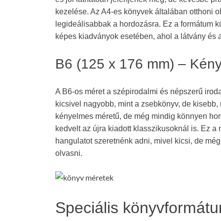
kezelése. Az A4-es könyvek általában otthoni o
legideálisabbak a hordozásra. Ez a formátum k
képes kiadványok esetében, ahol a látvány és
B6 (125 x 176 mm) – Kén
A B6-os méret a szépirodalmi és népszerű irod
kicsivel nagyobb, mint a zsebkönyv, de kisebb, 
kényelmes méretű, de még mindig könnyen hor
kedvelt az újra kiadott klasszikusoknál is. Ez a
hangulatot szeretnénk adni, mivel kicsi, de m
olvasni.
Speciális könyvformát