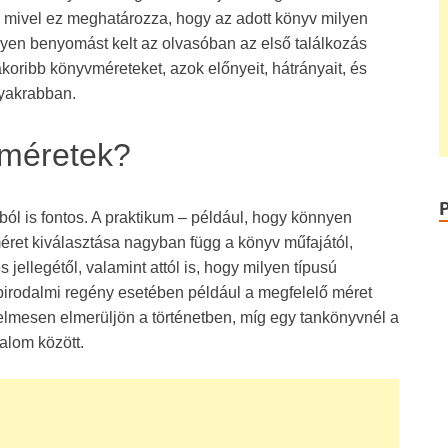
, mivel ez meghatározza, hogy az adott könyv milyen
lyen benyomást kelt az olvasóban az első találkozás
oribb könyvméreteket, azok előnyeit, hátrányait, és
yakrabban.
 méretek?
ól is fontos. A praktikum – például, hogy könnyen
éret kiválasztása nagyban függ a könyv műfajától,
s jellegétől, valamint attól is, hogy milyen típusú
irodalmi regény esetében például a megfelelő méret
elmesen elmerüljön a történetben, míg egy tankönyvnél a
talom között.