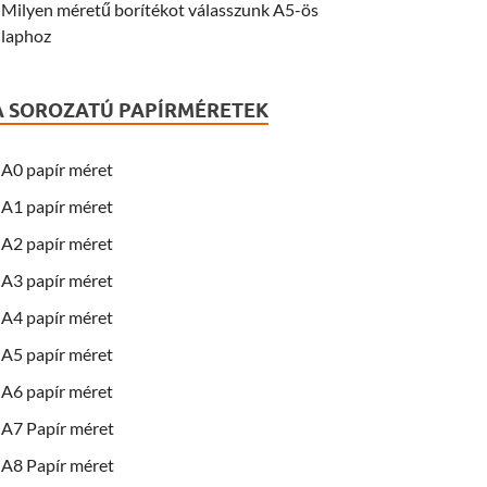
Milyen méretű borítékot válasszunk A5-ös
laphoz
A SOROZATÚ PAPÍRMÉRETEK
A0 papír méret
A1 papír méret
A2 papír méret
A3 papír méret
A4 papír méret
A5 papír méret
A6 papír méret
A7 Papír méret
A8 Papír méret