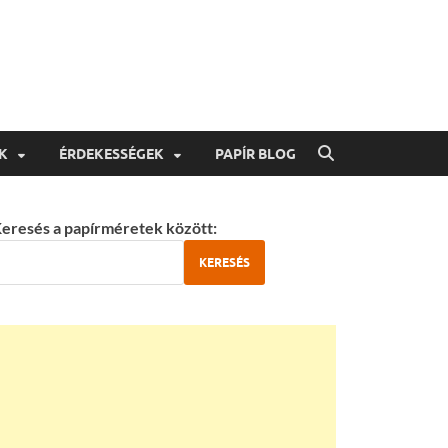
K
ÉRDEKESSÉGEK
PAPÍR BLOG
eresés a papírméretek között:
KERESÉS