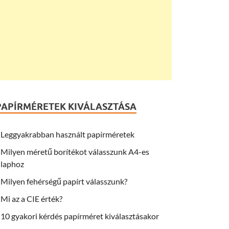
PAPÍRMÉRETEK KIVÁLASZTÁSA
Leggyakrabban használt papírméretek
Milyen méretű borítékot válasszunk A4-es
laphoz
Milyen fehérségű papírt válasszunk?
Mi az a CIE érték?
10 gyakori kérdés papírméret kiválasztásakor