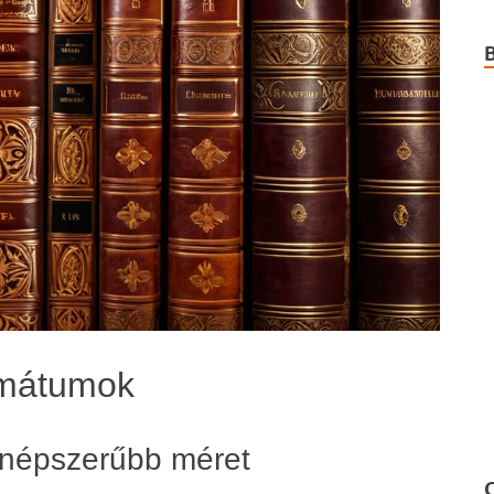
rmátumok
gnépszerűbb méret