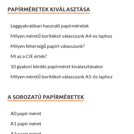
PAPÍRMÉRETEK KIVÁLASZTÁSA
Leggyakrabban használt papírméretek
Milyen méretű borítékot válasszunk A4-es laphoz
Milyen fehérségű papírt válasszunk?
Mi az a CIE érték?
10 gyakori kérdés papírméret kiválasztásakor
Milyen méretű borítékot válasszunk A5-ös laphoz
A SOROZATÚ PAPÍRMÉRETEK
A0 papír méret
A1 papír méret
A2 papír méret