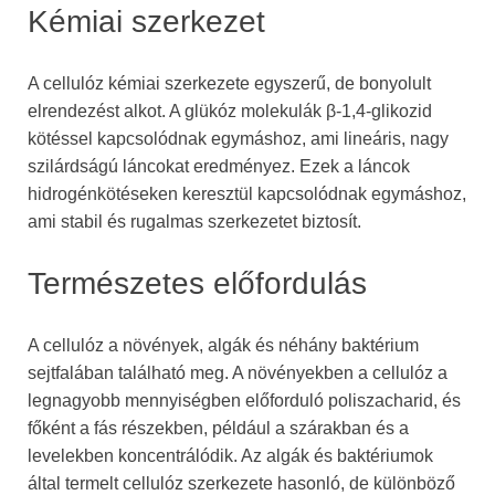
Kémiai szerkezet
A cellulóz kémiai szerkezete egyszerű, de bonyolult
elrendezést alkot. A glükóz molekulák β-1,4-glikozid
kötéssel kapcsolódnak egymáshoz, ami lineáris, nagy
szilárdságú láncokat eredményez. Ezek a láncok
hidrogénkötéseken keresztül kapcsolódnak egymáshoz,
ami stabil és rugalmas szerkezetet biztosít.
Természetes előfordulás
A cellulóz a növények, algák és néhány baktérium
sejtfalában található meg. A növényekben a cellulóz a
legnagyobb mennyiségben előforduló poliszacharid, és
főként a fás részekben, például a szárakban és a
levelekben koncentrálódik. Az algák és baktériumok
által termelt cellulóz szerkezete hasonló, de különböző