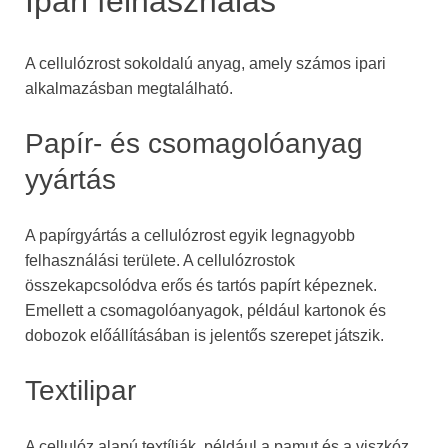
Ipari felhasználás
A cellulózrost sokoldalú anyag, amely számos ipari
alkalmazásban megtalálható.
Papír- és csomagolóanyag
yyártás
A papírgyártás a cellulózrost egyik legnagyobb
felhasználási területe. A cellulózrostok
összekapcsolódva erős és tartós papírt képeznek.
Emellett a csomagolóanyagok, például kartonok és
dobozok előállításában is jelentős szerepet játszik.
Textilipar
A cellulóz alapú textíliák, például a pamut és a viszkóz,