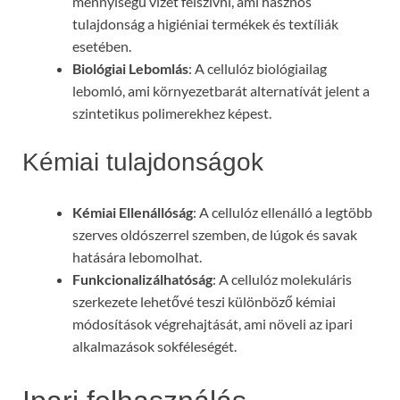
mennyiségű vizet felszívni, ami hasznos
tulajdonság a higiéniai termékek és textíliák
esetében.
Biológiai Lebomlás
: A cellulóz biológiailag
lebomló, ami környezetbarát alternatívát jelent a
szintetikus polimerekhez képest.
Kémiai tulajdonságok
Kémiai Ellenállóság
: A cellulóz ellenálló a legtöbb
szerves oldószerrel szemben, de lúgok és savak
hatására lebomolhat.
Funkcionalizálhatóság
: A cellulóz molekuláris
szerkezete lehetővé teszi különböző kémiai
módosítások végrehajtását, ami növeli az ipari
alkalmazások sokféleségét.