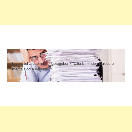
Elvesztél a papírok rengetegében? Nálunk minden kérdésre
megtalálod a választ!