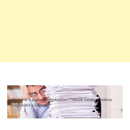
Elvesztél a papírok rengetegében? Nálunk minden kérdésre
megtalálod a választ!