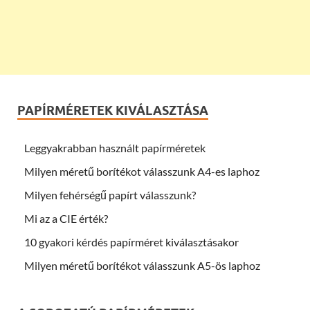
PAPÍRMÉRETEK KIVÁLASZTÁSA
Leggyakrabban használt papírméretek
Milyen méretű borítékot válasszunk A4-es laphoz
Milyen fehérségű papírt válasszunk?
Mi az a CIE érték?
10 gyakori kérdés papírméret kiválasztásakor
Milyen méretű borítékot válasszunk A5-ös laphoz