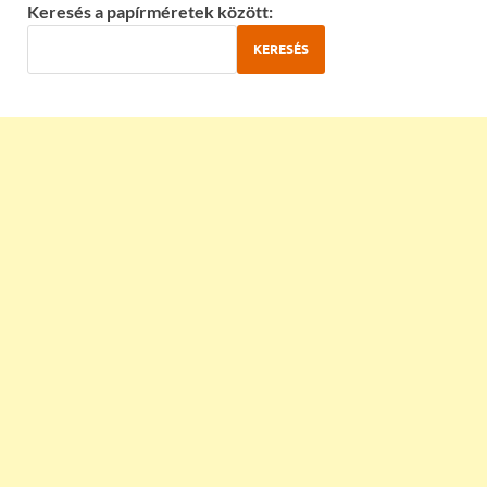
Keresés a papírméretek között:
KERESÉS